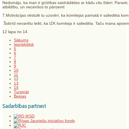
Nedomāju, ka man ir grūtības sastrādāties ar kādu citu līderi. Parasti
atbildību, un necenšos to pārņemt
7.Motivācijas vēstulē tu uzsvēri, ka komitejas pamatā ir saliedēta koma
Šobrīd nevarētu teikt, ka IZK komiteja ir saliedēta. Taču mana apņemš
12 lapa no 14
Sākums
Iepriekšējā
5
6
7
8
9
10
11
12
13
14
Turpināt
Beigas
Sadarbības partneri