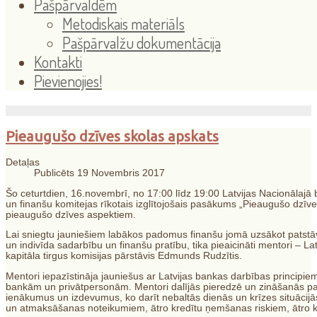
Pašpārvaldēm
Metodiskais materiāls
Pašpārvalžu dokumentācija
Kontakti
Pievienojies!
Pieaugušo dzīves skolas apskats
Detaļas
Publicēts 19 Novembris 2017
Šo ceturtdien, 16.novembrī, no 17:00 līdz 19:00 Latvijas Nacionālajā 
un finanšu komitejas rīkotais izglītojošais pasākums „Pieaugušo dzīves
pieaugušo dzīves aspektiem.
Lai sniegtu jauniešiem labākos padomus finanšu jomā uzsākot patstāvī
un indivīda sadarbību un finanšu pratību, tika pieaicināti mentori – 
kapitāla tirgus komisijas pārstāvis Edmunds Rudzītis.
Mentori iepazīstināja jauniešus ar Latvijas bankas darbības principi
bankām un privātpersonām. Mentori dalījās pieredzē un zināšanās par 
ienākumus un izdevumus, ko darīt nebaltās dienās un krīzes situācijās
un atmaksāšanas noteikumiem, ātro kredītu ņemšanas riskiem, ātro k