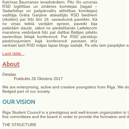
Katrīnas Baumanes ievadvārdiem. Pēc šīs uzrunas
RSD Izglītības un zinātnes komitejas (tagad –
Sadarbības un pašpārvalžu attīstības komitejas)
vadītāja Grēta Garjāne atskaitījās RSD biedriem
(skolām) par līdz šim 16. sasaukumā paveikto. Kā
no viņas teiktā varējām spriest, paveikt bija
patiešām daudz, sākot no piedalīšanās Lattelecom
maratona veidošanā līdz pat dalībai Baltijas pilsētu
savienības lielajā konferencē. Par RSD pārstāvju
piedzīvojumiem šajā konferencē pavisam drīz
varēsiet lasīt RSD mājas lapas blogu sadaļā. Pa vidu tam paspējām 
Lasīt tālāk...
About
Detaļas
Publicēts 26 Oktobris 2017
We are enterprising, active and creative youngsters from Riga. We do 
fledged part of our society.
OUR VISION
Riga Student Council is a prestigious and well-known organization in 
five committees and the board in order to provide the formation and
THE STRUCTURE