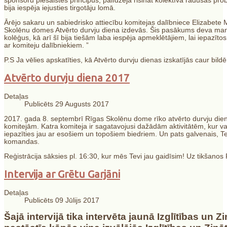
sponsoru piesaistes principus, palīdzēja risināt kolektīvā radušās pro
bija iespēja iejusties tirgotāju lomā.
Ārējo sakaru un sabiedrisko attiecību komitejas dalībniece Elizabete 
Skolēnu domes Atvērto durvju diena izdevās. Šis pasākums deva man 
kolēģus, kā arī šī bija tiešām laba iespēja apmeklētājiem, lai iepazīto
ar komiteju dalībniekiem. ”
P.S Ja vēlies apskatīties, kā Atvērto durvju dienas izskatījās caur bil
Atvērto durvju diena 2017
Detaļas
Publicēts 29 Augusts 2017
2017. gada 8. septembrī Rīgas Skolēnu dome rīko atvērto durvju dienu
komitejām. Katra komiteja ir sagatavojusi dažādām aktivitātēm, kur v
iepazīties jau ar esošiem un topošiem biedriem. Un pats galvenais, T
komandas.
Reģistrācija sāksies pl. 16:30, kur mēs Tevi jau gaidīsim! Uz tikšanos
Intervija ar Grētu Garjāni
Detaļas
Publicēts 09 Jūlijs 2017
Šajā intervijā tika intervēta jaunā Izglītības un 