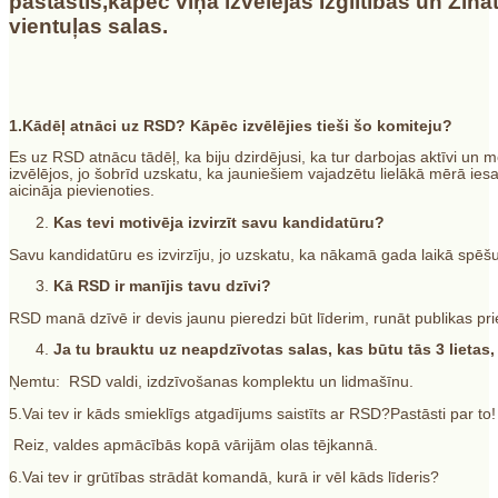
pastāstīs,kāpēc viņa izvēlējās Izglītības un Zin
vientuļas salas.
1.Kādēļ atnāci uz RSD? Kāpēc izvēlējies tieši šo komiteju?
Es uz RSD atnācu tādēļ, ka biju dzirdējusi, ka tur darbojas aktīvi un mo
izvēlējos, jo šobrīd uzskatu, ka jauniešiem vajadzētu lielākā mērā iesai
aicināja pievienoties.
Kas tevi motivēja izvirzīt savu kandidatūru?
Savu kandidatūru es izvirzīju, jo uzskatu, ka nākamā gada laikā spē
Kā RSD ir manījis tavu dzīvi?
RSD manā dzīvē ir devis jaunu pieredzi būt līderim, runāt publikas p
Ja tu brauktu uz neapdzīvotas salas, kas būtu tās 3 lietas,
Ņemtu: RSD valdi, izdzīvošanas komplektu un lidmašīnu.
5.Vai tev ir kāds smieklīgs atgadījums saistīts ar RSD?Pastāsti par to!
Reiz, valdes apmācībās kopā vārijām olas tējkannā.
6.Vai tev ir grūtības strādāt komandā, kurā ir vēl kāds līderis?