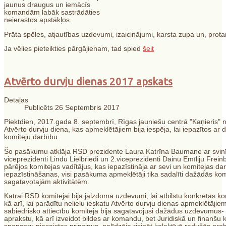
jaunus draugus un iemācīs
komandām labāk sastrādāties
neierastos apstākļos.
Prāta spēles, atjautības uzdevumi, izaicinājumi, karsta zupa un, protams
Ja vēlies pieteikties pārgājienam, tad spied
šeit
Atvērto durvju dienas 2017 apskats
Detaļas
Publicēts 26 Septembris 2017
Piektdien, 2017.gada 8. septembrī, Rīgas jauniešu centrā "Kaņieris"
Atvērto durvju diena, kas apmeklētājiem bija iespēja, lai iepazītos 
komiteju darbību.
Šo pasākumu atklāja RSD prezidente Laura Katrīna Baumane ar svinīg
viceprezidenti Lindu Lielbriedi un 2.viceprezidenti Dainu Emīliju Frei
pārējos komitejas vadītājus, kas iepazīstināja ar sevi un komitejas
iepazīstināšanas, visi pasākuma apmeklētāji tika sadalīti dažādās ko
sagatavotajām aktivitātēm.
Katrai RSD komitejai bija jāizdomā uzdevumi, lai atbilstu konkrētās
kā arī, lai parādītu nelielu ieskatu Atvērto durvju dienas apmeklētāji
sabiedrisko attiecību komiteja bija sagatavojusi dažādus uzdevumus-
aprakstu, kā arī izveidot bildes ar komandu, bet Juridiskā un finanšu k