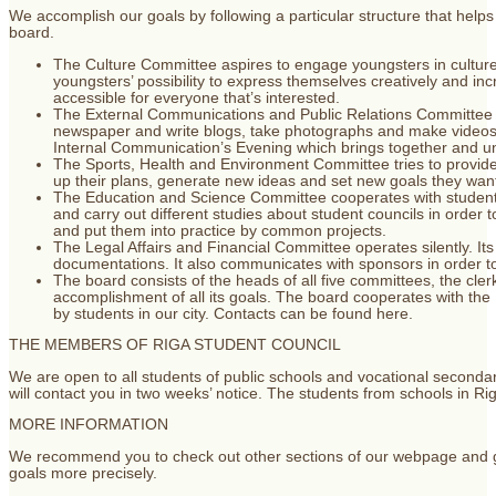
We accomplish our goals by following a particular structure that helps
board.
The Culture Committee aspires to engage youngsters in culture r
youngsters’ possibility to express themselves creatively and in
accessible for everyone that’s interested.
The External Communications and Public Relations Committee ma
newspaper and write blogs, take photographs and make videos 
Internal Communication’s Evening which brings together and u
The Sports, Health and Environment Committee tries to provide 
up their plans, generate new ideas and set new goals they wan
The Education and Science Committee cooperates with student co
and carry out different studies about student councils in order
and put them into practice by common projects.
The Legal Affairs and Financial Committee operates silently. Its
documentations. It also communicates with sponsors in order to 
The board consists of the heads of all five committees, the cler
accomplishment of all its goals. The board cooperates with th
by students in our city. Contacts can be found here.
THE MEMBERS OF RIGA STUDENT COUNCIL
We are open to all students of public schools and vocational secondary 
will contact you in two weeks’ notice. The students from schools in R
MORE INFORMATION
We recommend you to check out other sections of our webpage and get
goals more precisely.