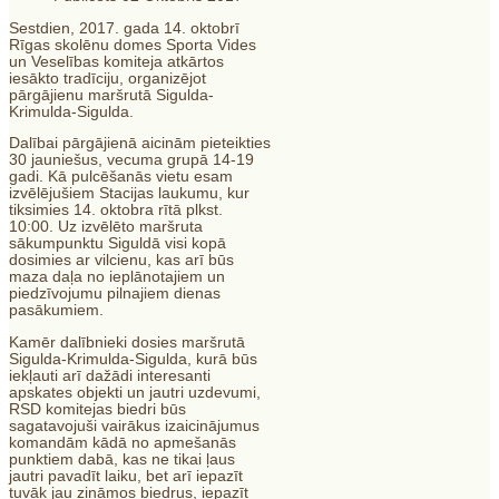
Sestdien, 2017. gada 14. oktobrī
Rīgas skolēnu domes Sporta Vides
un Veselības komiteja atkārtos
iesākto tradīciju, organizējot
pārgājienu maršrutā Sigulda-
Krimulda-Sigulda.
Dalībai pārgājienā aicinām pieteikties
30 jauniešus, vecuma grupā 14-19
gadi. Kā pulcēšanās vietu esam
izvēlējušiem Stacijas laukumu, kur
tiksimies 14. oktobra rītā plkst.
10:00. Uz izvēlēto maršruta
sākumpunktu Siguldā visi kopā
dosimies ar vilcienu, kas arī būs
maza daļa no ieplānotajiem un
piedzīvojumu pilnajiem dienas
pasākumiem.
Kamēr dalībnieki dosies maršrutā
Sigulda-Krimulda-Sigulda, kurā būs
iekļauti arī dažādi interesanti
apskates objekti un jautri uzdevumi,
RSD komitejas biedri būs
sagatavojuši vairākus izaicinājumus
komandām kādā no apmešanās
punktiem dabā, kas ne tikai ļaus
jautri pavadīt laiku, bet arī iepazīt
tuvāk jau zināmos biedrus, iepazīt