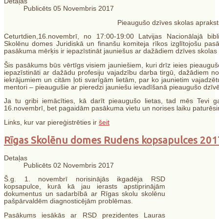
Detaļas
Publicēts 05 Novembris 2017
Pieaugušo dzīves skolas aprakst
Ceturtdien,16.novembrī, no 17:00-19:00 Latvijas Nacionālajā bi
Skolēnu domes Juridiskā un finanšu komiteja rīkos izglītojošu pa
pasākuma mērķis ir iepazīstināt jauniešus ar dažādiem dzīves skolas
Šis pasākums būs vērtīgs visiem jauniešiem, kuri drīz ieies pieaugu
iepazīstināti ar dažādu profesiju vajadzību darba tirgū, dažādiem n
iekrājumiem un citām ļoti svarīgām lietām, par ko jaunietim vajadzēt
mentori – pieaugušie ar pieredzi jauniešu ievadīšanā pieaugušo dzīv
Ja tu gribi iemācīties, kā darīt pieaugušo lietas, tad mēs Tevi 
16.novembrī, bet pagaidām pasākuma vietu un norises laiku paturēs
Links, kur var piereģistrēties ir
šeit
Rīgas Skolēnu domes Rudens kopsapulces 201
Detaļas
Publicēts 02 Novembris 2017
Š
.g. 1. novembrī norisinājās ikgadēja RSD
kopsapulce, kurā kā jau ierasts apstiprinājām
dokumentus un sadarbībā ar Rīgas skolu skolēnu
pašpārvaldēm diagnosticējām problēmas.
Pasākums iesākās ar RSD prezidentes Lauras