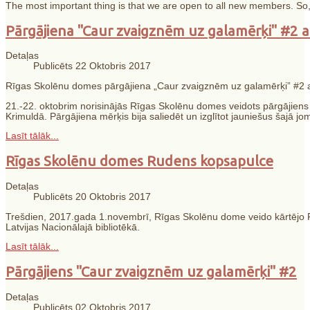
The most important thing is that we are open to all new members. So, 
Pārgājiena "Caur zvaigznēm uz galamērķi" #2 a
Detaļas
Publicēts 22 Oktobris 2017
Rīgas Skolēnu domes
pārgājiena „Caur zvaigznēm uz galamērķi” #2 
21.-22. oktobrim norisinājās Rīgas Skolēnu domes veidots pārgājiens
Krimuldā. Pārgājiena mērķis bija saliedēt un izglītot jauniešus šajā jo
Lasīt tālāk...
Rīgas Skolēnu domes Rudens kopsapulce
Detaļas
Publicēts 20 Oktobris 2017
Trešdien, 2017.gada 1.novembrī, Rīgas Skolēnu dome veido kārtējo
Latvijas Nacionālajā bibliotēkā.
Lasīt tālāk...
Pārgājiens "Caur zvaigznēm uz galamērķi" #2
Detaļas
Publicēts 02 Oktobris 2017