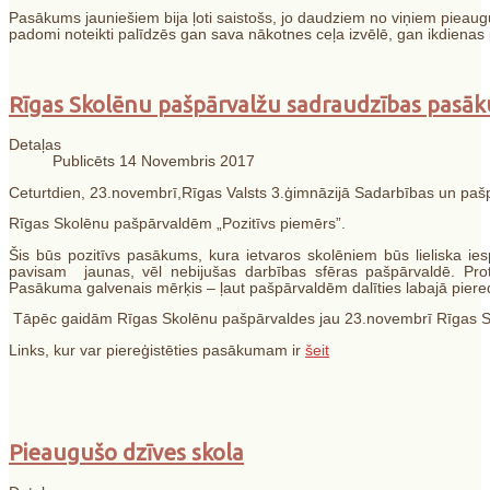
Pasākums jauniešiem bija ļoti saistošs, jo daudziem no viņiem pieaug
padomi noteikti palīdzēs gan sava nākotnes ceļa izvēlē, gan ikdienas
Rīgas Skolēnu pašpārvalžu sadraudzības pasāku
Detaļas
Publicēts 14 Novembris 2017
Cet
urtdien, 23.novembrī,Rīgas Valsts 3.ģimnāzijā Sadarbības un pašpā
Rīgas Skolēnu pašpārvaldēm „Pozitīvs piemērs”.
Šis būs pozitīvs pasākums, kura ietvaros skolēniem būs lieliska i
pavisam jaunas, vēl nebijušas darbības sfēras pašpārvaldē. Protams
Pasākuma galvenais mērķis – ļaut pašpārvaldēm dalīties labajā pie
Tāpēc gaidām Rīgas Skolēnu pašpārvaldes jau 23.novembrī Rīgas Sk
Links, kur var piereģistēties pasākumam ir
šeit
Pieaugušo dzīves skola