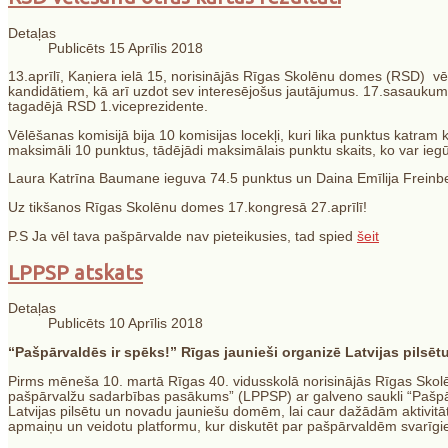
Detaļas
Publicēts 15 Aprīlis 2018
13.aprīlī, Kaņiera ielā 15, norisinājās Rīgas Skolēnu domes (RSD) v
kandidātiem, kā arī uzdot sev interesējošus jautājumus. 17.sasauku
tagadējā RSD 1.viceprezidente.
Vēlēšanas komisijā bija 10 komisijas locekļi, kuri lika punktus katram
maksimāli 10 punktus, tādējādi maksimālais punktu skaits, ko var iegūt
Laura Katrīna Baumane ieguva 74.5 punktus un Daina Emīlija Freinber
Uz tikšanos Rīgas Skolēnu domes 17.kongresā 27.aprīlī!
P.S Ja vēl tava pašpārvalde nav pieteikusies, tad spied
šeit
LPPSP atskats
Detaļas
Publicēts 10 Aprīlis 2018
“Pašpārvaldēs ir spēks!” Rīgas jaunieši organizē Latvijas pils
Pirms mēneša 10. martā Rīgas 40. vidusskolā norisinājās Rīgas Skolē
pašpārvalžu sadarbības pasākums” (LPPSP) ar galveno saukli “Pašpār
Latvijas pilsētu un novadu jauniešu domēm, lai caur dažādām aktivitā
apmaiņu un veidotu platformu, kur diskutēt par pašpārvaldēm svarīg