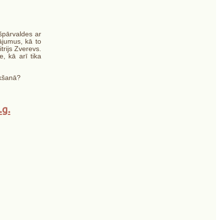
ašpārvaldes ar
ājumus, kā to
trijs Zverevs.
, kā arī tika
ikšanā?
.g.