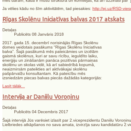
mēs darām, kāda ir mūsu struktūra un komitejas, kā arī uzzināsi par 
Ja vēlies kādu no šīm aktivitātēm, tad piesakies:
http://ej.uz/RSD-vies
Rīgas Skolēnu Iniciatīvas balvas 2017 atskats
Detaļas
Publicēts 08 Janvāris 2018
2017. gada 15. decembrī norisinājās Rīgas Skolēnu
domes veidotais pasākums “Rīgas Skolēnu Iniciatīvas
balva”. Šajā pasākumā mēs pateicāmies un izcēlām
gaismā skolēnus, kuri ar savu rīcību, ieguldīto laiku,
enerģiju un zināšanām panāca pozitīvas pārmaiņas
skolēnu un skolas vidē, kā arī sabiedrībā kopumā,
neaizmirsām pateikties arī aktīvākajai skolēnu
pašpārvalžu konsultantam. Kā pateicību mēs
izsniedzām piecas balvas piecās dažādās kategorijās:
Lasīt tālāk...
Intervija ar Daniilu Voroņinu
Detaļas
Publicēts 04 Decembris 2017
Šajā intervijā Jūs varēsiet izlasīt par 2.viceprezidentu Daniilu Voroņin
Lielbriedes atkāpšanos no sava amata, izvirzīja savu kandidatūru 2.