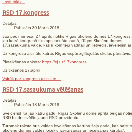
Lasīt tālāk...
RSD 17.kongress
Detaļas
Publicēts 30 Marts 2018
Jau pēc mēneša, 27.aprīlī, notiks Rīgas Skolēnu domes 17.kongress.
jau katrā kongresā tiks apstiprināta jaunā, Rīgas Skolēnu domes
17.sasaukuma valde, kas ir komiteju vadītāji un lietvedis, ievēlēsi
Uz kongresu aicināts katras Rīgas vispārizglītojošās skolas pārstāvis.
Pieteikšanās anketa:
https://ej.uz/17kongress
Uz tikšanos 27.aprīlī!
Vairāk par kongresu uzzini te ...
RSD 17.sasaukuma vēlēšanas
Detaļas
Publicēts 18 Marts 2018
Sveiciens! Kā jau katru gadu, Rīgas Skolēnu domē aprīļa beigās notie
RSD biedri izvēlās jauno RSD prezidentu.
Turpmāk rakstā būs valdes ievēlēšanas kārtība šajā gadā, kas balst
Skolēnu domes valdes locekļu izvirzīšanas un iecelšanas kārtība”.