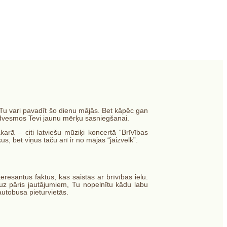
Tu vari pavadīt šo dienu mājās. Bet kāpēc gan
iedvesmos Tevi jaunu mērķu sasniegšanai.
arā – citi latviešu mūziķi koncertā “Brīvības
, bet viņus taču arī ir no mājas “jāizvelk”.
teresantus faktus, kas saistās ar brīvības ielu.
uz pāris jautājumiem, Tu nopelnītu kādu labu
utobusa pieturvietās.