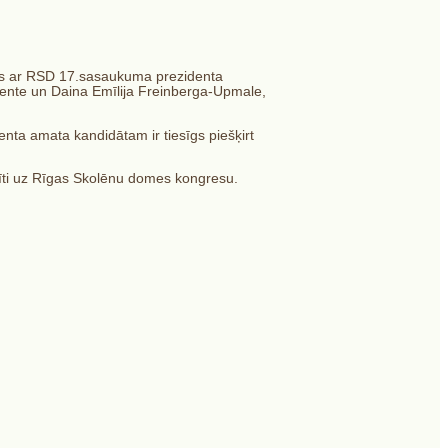
ties ar RSD 17.sasaukuma prezidenta
dente un Daina Emīlija Freinberga-Upmale,
enta amata kandidātam ir tiesīgs piešķirt
zīti uz Rīgas Skolēnu domes kongresu.