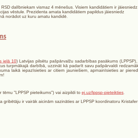
m RSD dalībniekam vismaz 4 mēnešus. Visiem kandidātiem ir jāiesniedz
ācijas vēstule. Prezidenta amata kandidātiem papildus jāiesniedz
ēmā norādot uz kuru amatu kandidē.
ums
s ielā 10
) Latvijas pilsētu pašpārvalžu sadarbības pasākums (LPPSP),
rķus turpmākajā darbībā, uzzināt kā padarīt savu pašpārvaldi redzamā
uma laikā iepazīsieties ar citiem jauniešiem, apmainīsieties ar piered
em!
r tēmu "LPPSP pieteikums") vai aizpildi to
ej.uz/lppsp-pieteikties
.
 ja gribētāju ir vairāk aicinām sazināties ar LPPSP koordinatoru Kristafer