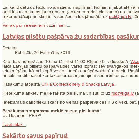
Lai kandidētu uz kādu no amatiem, vispirmām kārtām ir jābūt aktīva
atbildes uz anketas jautājumiem (anketu atradīsi pielikumā) un motiv
rekomendācija no skolas. Visus šos failus jānosūta uz
rsd@riga.lv
, t
Vairāk par vēlēšanām uzzini šeit ...
Latvijas pilsētu pašpārvalžu sadarbības pasāk
Detaļas
Publicēts 20 Februāris 2018
Kaut kas nebijis! Jau 10.martā plkst.11:00 Rīgas 40. vidusskolā (
Aka
laikā Latvijas pilsētu pašpārvaldes varēs izprast sev svarīgākos mē
ietekmīgāku, kā arī kopā veidot ‘’ideālo pašpārvaldes” modeli. Pasāk
noteikti nodibināsiet kontaktus ar iespējamajiem sadarbības partneri
Pasākumu atbalsta
Orkla Confectionery & Snacks Latvija
.
Pieteikuma anketu meklē raksta pielikumā un sūti to uz
rsd@riga.lv
(a
Ieteicamais dalībnieku skaits no vienas pašpārvaldes ir 3 cilvēki, bet,
Pasākuma programmu meklē raksta pielikumā!
Uz tikšanos LPPSP!
Lasīt tālāk...
Sakārto savus papīrus!