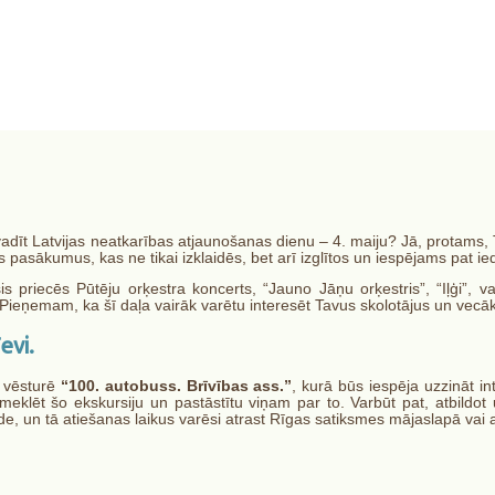
ai"
dīt Latvijas neatkarības atjaunošanas dienu – 4. maiju? Jā, protams, 
pasākumus, kas ne tikai izklaidēs, bet arī izglītos un iespējams pat 
riecēs Pūtēju orķestra koncerts, “Jauno Jāņu orķestris”, “Iļģi”, vak
Pieņemam, ka šī daļa vairāk varētu interesēt Tavus skolotājus un vecākus
evi.
s vēsturē
“100. autobuss. Brīvības ass.”
, kurā būs iespēja uzzināt in
lēt šo ekskursiju un pastāstītu viņam par to. Varbūt pat, atbildot 
 un tā atiešanas laikus varēsi atrast Rīgas satiksmes mājaslapā vai a