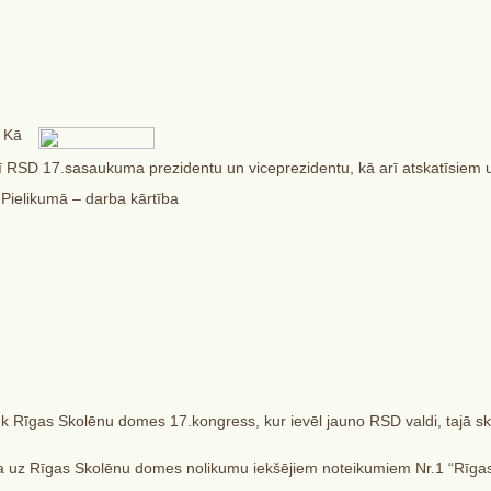
 Kā
m arī RSD 17.sasaukuma prezidentu un viceprezidentu, kā arī atskatīsi
 Pielikumā – darba kārtība
k Rīgas Skolēnu domes 17.kongress, kur ievēl jauno RSD valdi, tajā sk
īta uz Rīgas Skolēnu domes nolikumu iekšējiem noteikumiem Nr.1 “Rīga