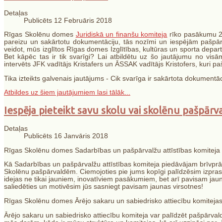
Detaļas
Publicēts 12 Februāris 2018
Rīgas Skolēnu domes
Juridiskā un finanšu komiteja
rīko pasākumu 2
pareizu un sakārtotu dokumentāciju, tās nozīmi un iespējām pašpārva
veidot, mūs izglītos Rīgas domes Izglītības, kultūras un sporta depa
Bet kāpēc tas ir tik svarīgi? Lai atbildētu uz šo jautājumu no vis
intervēts JFK vadītājs Kristafers un ĀSSAK vadītājs Kristofers, kuri p
Tika izteikts galvenais jautājums - Cik svarīga ir sakārtota dokumentā
Atbildes uz šiem jautājumiem lasi tālāk...
Iespēja pieteikt savu skolu vai skolēnu pašpārv
Detaļas
Publicēts 16 Janvāris 2018
Rīgas Skolēnu domes Sadarbības un pašpārvalžu attīstības komiteja pi
Kā Sadarbības un pašpārvalžu attīstības komiteja piedāvājam brīvprātīg
Skolēnu pašpārvaldēm. Ciemojoties pie jums kopīgi palīdzēsim izpras
idejas ne tikai jauniem, inovatīviem pasākumiem, bet arī pavisam jau
saliedēties un motivēsim jūs sasniegt pavisam jaunas virsotnes!
Rīgas Skolēnu domes Ārējo sakaru un sabiedrisko attiecību komiteja
Ārējo sakaru un sabiedrisko attiecību komiteja var palīdzēt pašpārval