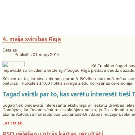
"Skolēnu dzīves un
4. maija svinības Rīgā
Detaļas
personības attīstīb
Publicēts 01 maijs 2018
Kā Tu plāno šogad pava
nepavadīt šo brīvdienu lietderīgi? Šogad Rīga piedāvā daudz dažādus 
Sāksim ar to, ka visas dienas garumā Brīvības laukumā mūsu ausis p
pieturas”. Pulksten 14.00 notiks svinīgā ziedu nolikšanas ceremonija. 
Tagad vairāk par to, kas varētu interesēt tieši T
Šogad tiek piedāvāta interesanta ekskursija ar ieskatu Brīvības iela
Domājam, ka Tavam vēstures skolotājam patiku, ja Tu izdomātu apmek
atzīmi. Autobusa maršruts būs Esplanāde-Brīvdabas muzejs-Esplanāde,
Lasīt tālāk...
RSD vēlēšanu otrās kārtas rezultāti