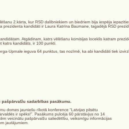
ēlēšanu 2.kārta, kur RSD dalībniekiem un biedriem bija iespēja iepazī
ma prezidenta kandidāti ir Laura Katrīna Baumane, tagadējā RSD prezi
 kandidātam. Atgādinam, katrs vēlēšanu komisijas loceklis katram prezid
 katrs kandidāts, ir 100 punkti.
ga-Upmale ieguva 64 punktus, tas nozīmē, ka abi kandidāti tiek izvir
ētu pašpārvalžu sadarbības pasākumu
.
nu domes jauniešu rīkotā konference “Latvijas pilsētu
valdēs ir spēks!”. Pasākums pulcēja 60 pārstāvjus no 14
tēm veicinātu pašpārvalžu saliedētību, veiksmīgu informācijas
iem jautājumiem.