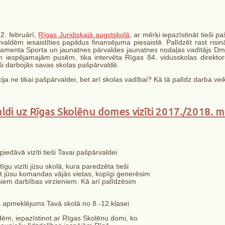
2. februārī,
Rīgas Juridiskajā augstskolā
, ar mērķi iepazīstināt tieši p
ldēm iesaistīties papildus finansējuma piesaistē. Palīdzēt rast risin
rtamenta Sporta un jaunatnes pārvaldes jaunatnes nodaļas vadītājs Dmi
ām iespējamajām pusēm, tika intervēta Rīgas 84. vidusskolas direktore
aši darbojās savas skolas pašpārvaldē.
cija ne tikai pašpārvaldei, bet arī skolas vadībai? Kā tā palīdz darba ve
aldi uz Rīgas Skolēnu domes vizīti 2017./2018. m
edāvā vizīti tieši Tavai pašpārvaldei
u vizīti jūsu skolā, kura paredzēta tieši
t jūsu komandas vājās vietas, kopīgi ģenerēsim
niem darbības virzieniem. Kā arī palīdzēsim
s apmeklējums Tavā skolā no 8.-12.klasei
dēm, iepazīstinot ar Rīgas Skolēnu domi, ko