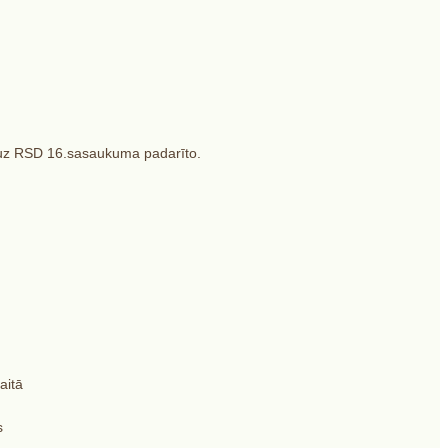
em uz RSD 16.sasaukuma padarīto.
aitā
s