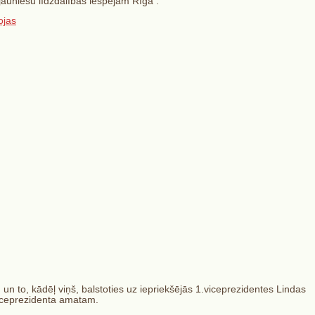
jauniešu līdzdalības iespējām Rīgā .
ojas
u un to, kādēļ viņš, balstoties uz iepriekšējās 1.viceprezidentes Lindas
viceprezidenta amatam.