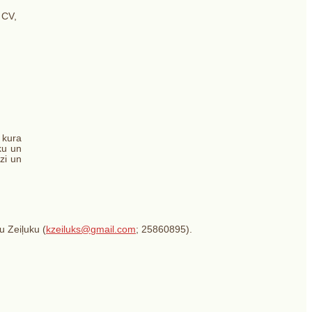
 CV,
 kura
ku un
zi un
u Zeiļuku (
kzeiluks@gmail.com
; 25860895).