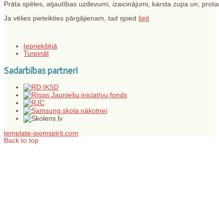
Prāta spēles, atjautības uzdevumi, izaicinājumi, karsta zupa un, protams
Ja vēlies pieteikties pārgājienam, tad spied
šeit
Iepriekšējā
Turpināt
Sadarbības partneri
template-joomspirit.com
Back to top