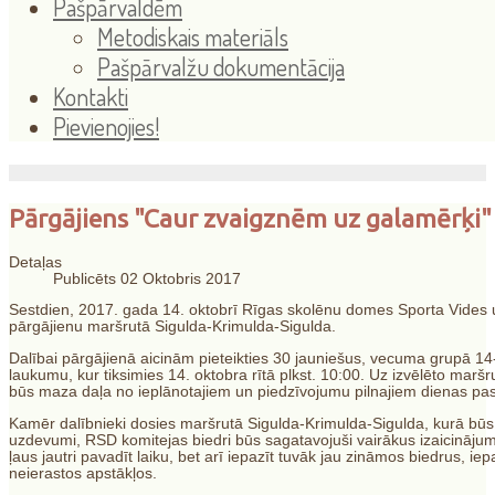
Pašpārvaldēm
Metodiskais materiāls
Pašpārvalžu dokumentācija
Kontakti
Pievienojies!
Pārgājiens "Caur zvaigznēm uz galamērķi"
Detaļas
Publicēts 02 Oktobris 2017
Sestdien, 2017. gada 14. oktobrī Rīgas skolēnu domes Sporta Vides un
pārgājienu maršrutā Sigulda-Krimulda-Sigulda.
Dalībai pārgājienā aicinām pieteikties 30 jauniešus, vecuma grupā 14
laukumu, kur tiksimies 14. oktobra rītā plkst. 10:00. Uz izvēlēto marš
būs maza daļa no ieplānotajiem un piedzīvojumu pilnajiem dienas p
Kamēr dalībnieki dosies maršrutā Sigulda-Krimulda-Sigulda, kurā būs ie
uzdevumi, RSD komitejas biedri būs sagatavojuši vairākus izaicinā
ļaus jautri pavadīt laiku, bet arī iepazīt tuvāk jau zināmos biedrus,
neierastos apstākļos.