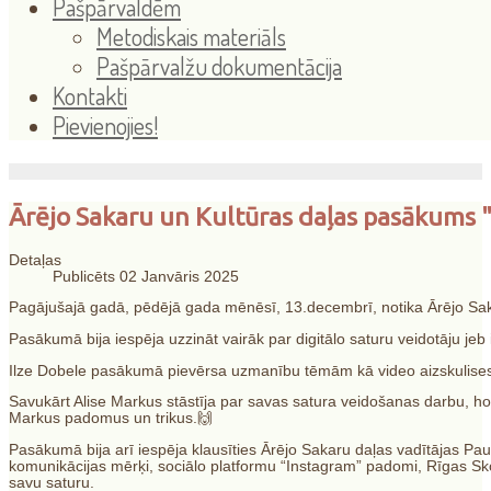
Pašpārvaldēm
Metodiskais materiāls
Pašpārvalžu dokumentācija
Kontakti
Pievienojies!
Ārējo Sakaru un Kultūras daļas pasākums "K
Detaļas
Publicēts 02 Janvāris 2025
Pagājušajā gadā, pēdējā gada mēnēsī, 13.decembrī, notika Ārējo Saka
Pasākumā bija iespēja uzzināt vairāk par digitālo saturu veidotāju jeb
Ilze Dobele pasākumā pievērsa uzmanību tēmām kā video aizskulises, 
Savukārt Alise Markus stāstīja par savas satura veidošanas darbu, hobi
Markus padomus un trikus.🙌
Pasākumā bija arī iespēja klausīties Ārējo Sakaru daļas vadītājas P
komunikācijas mērķi, sociālo platformu “Instagram” padomi, Rīgas Skol
savu saturu.