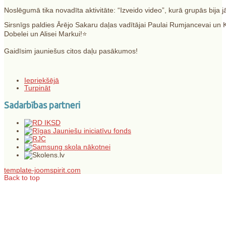
Noslēgumā tika novadīta aktivitāte: “Izveido video”, kurā grupās bija
Sirsnīgs paldies Ārējo Sakaru daļas vadītājai Paulai Rumjancevai un K
Dobelei un Alisei Markui!⭐️
Gaidīsim jauniešus citos daļu pasākumos!
Iepriekšējā
Turpināt
Sadarbības partneri
template-joomspirit.com
Back to top