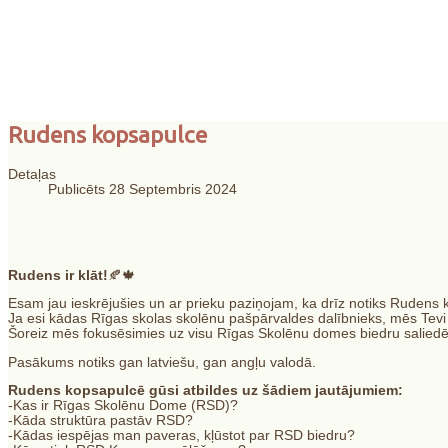
"Skolēnu dzīves un
Rudens kopsapulce
personības attīstīb
Detaļas
Publicēts 28 Septembris 2024
Rudens ir klāt!
🍂🍁
Esam jau ieskrējušies un ar prieku paziņojam, ka drīz notiks Rudens 
Ja esi kādas Rīgas skolas skolēnu pašpārvaldes dalībnieks, mēs Tevi
Šoreiz mēs fokusēsimies uz visu Rīgas Skolēnu domes biedru salie
Pasākums notiks gan latviešu, gan angļu valodā.
Rudens kopsapulcē gūsi atbildes uz šādiem jautājumiem:
-Kas ir Rīgas Skolēnu Dome (RSD)?
-Kāda struktūra pastāv RSD?
-Kādas iespējas man paveras, kļūstot par RSD biedru?