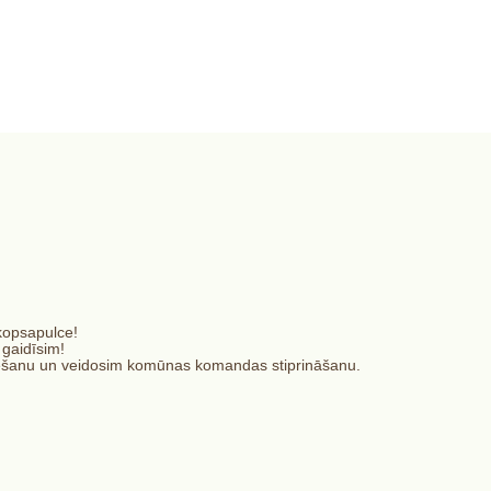
ai"
kopsapulce!
 gaidīsim!
dēšanu un veidosim komūnas komandas stiprināšanu.