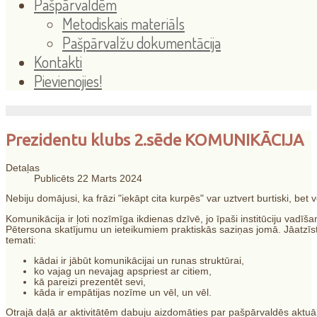
Pašpārvaldēm
Metodiskais materiāls
Pašpārvalžu dokumentācija
Kontakti
Pievienojies!
Prezidentu klubs 2.sēde KOMUNIKĀCIJA
Detaļas
Publicēts 22 Marts 2024
Nebiju domājusi, ka frāzi "iekāpt cita kurpēs" var uztvert burtiski, be
Komunikācija ir ļoti nozīmīga ikdienas dzīvē, jo īpaši institūciju vad
Pētersona skatījumu un ieteikumiem praktiskās saziņas jomā. Jāatzīst, k
temati:
kādai ir jābūt komunikācijai un runas struktūrai,
ko vajag un nevajag apspriest ar citiem,
kā pareizi prezentēt sevi,
kāda ir empātijas nozīme un vēl, un vēl.
Otrajā daļā ar aktivitātēm dabuju aizdomāties par pašpārvaldēs aktuāl