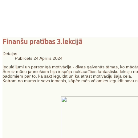
"Skolēnu dzīves un
Finanšu pratības 3.lekcijā
personības attīstīb
Detaļas
Publicēts 24 Aprīlis 2024
Ieguldījumi un personīgā motivācija - divas galvenās tēmas, ko mācām
Šoreiz mūsu jauniešiem bija iespēja noklausīties fantastisku lekciju
padomiem par to, kā sākt ieguldīt un kā atrast motivāciju šajā ceļā.
Katram no mums ir savs iemesls, kāpēc mēs vēlamies ieguldīt savu nau