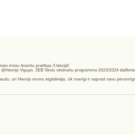
ai"
ies mūsu finanšu pratības 3.lekcijā!
 no @Henrijs Vigups, SEB Skolu vēstnešu programma 2023/2024 dalībniek
du, un Henrijs mums atgādināja, cik svarīgi ir saprast savu personīgo